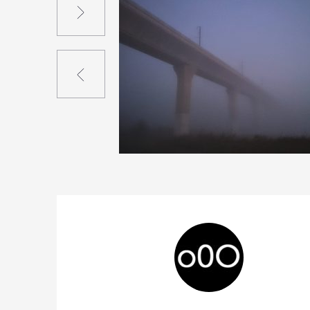
Précédent
0
34
0