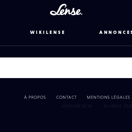
Lense
WIKILENSE
ANNONCE
À PROPOS
CONTACT
MENTIONS LÉGALES
EYE
VERSION BÊTA
© LENSE 202