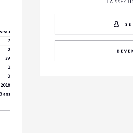
LAISSEZ 
SE
veau
7
2
DEVE
39
1
0
 2018
3 ans