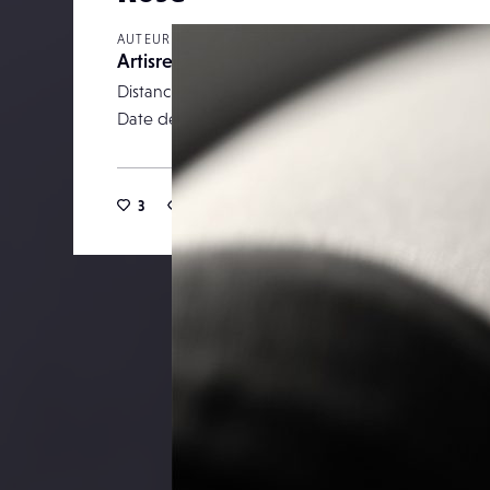
AUTEUR
Artisreflex
Distance focale
Date de publication
30 m
3
14
0