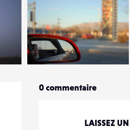
4
15
0
0
commentaire
LAISSEZ U