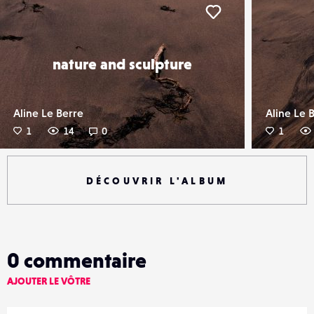
er
Liker
nature and sculpture
Aline Le Berre
Aline Le 
1
14
0
1
DÉCOUVRIR L'ALBUM
0
commentaire
AJOUTER LE VÔTRE