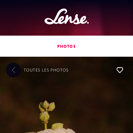
Lense
PHOTOS
TOUTES LES
PHOTOS
L