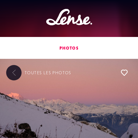
Lense
PHOTOS
TOUTES LES
PHOTOS
L