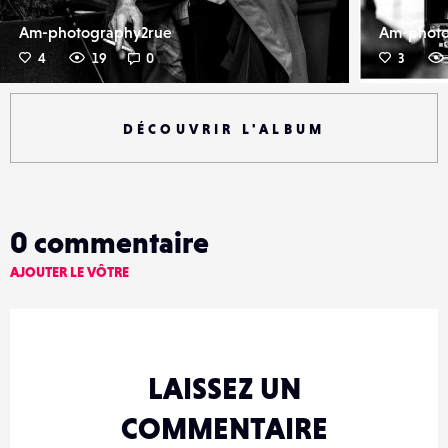
Am-photography2rue
Am-photo
4
19
0
3
DÉCOUVRIR L'ALBUM
0
commentaire
AJOUTER LE VÔTRE
LAISSEZ UN
COMMENTAIRE