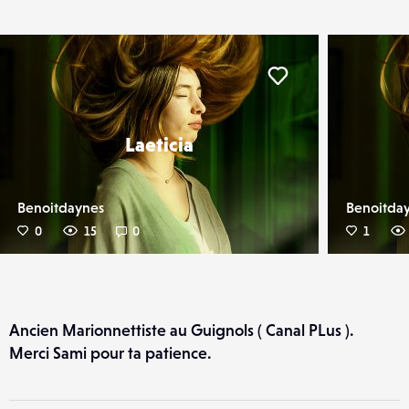
er
Liker
Laeticia
Benoitdaynes
Benoitda
0
15
0
1
Ancien Marionnettiste au Guignols ( Canal PLus ).
Merci Sami pour ta patience.