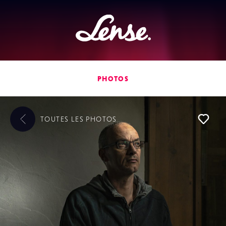
Lense
PHOTOS
TOUTES LES
PHOTOS
L