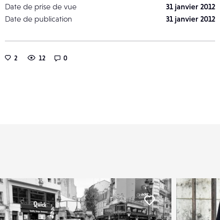
Date de prise de vue
31 janvier 2012
Date de publication
31 janvier 2012
2
12
0
er
Liker