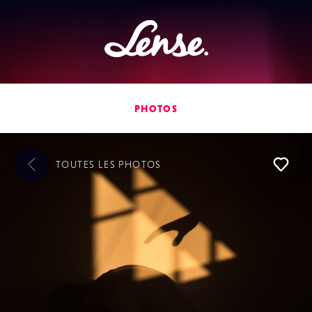
Lense
PHOTOS
TOUTES LES
PHOTOS
L