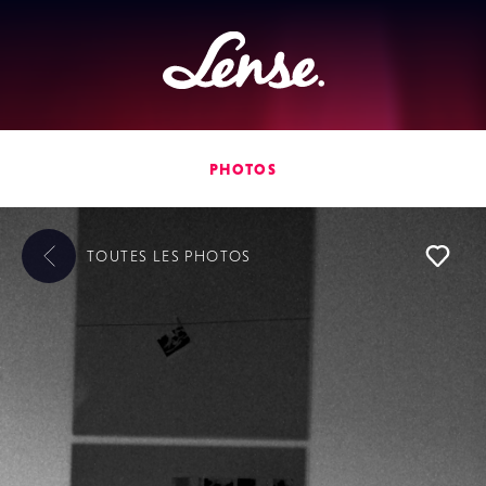
Lense
PHOTOS
TOUTES LES
PHOTOS
L