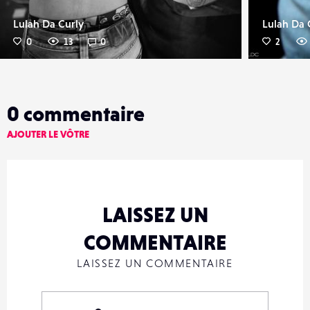
Lulah Da Curly
Lulah Da 
0
13
0
2
0
commentaire
AJOUTER LE VÔTRE
LAISSEZ UN
COMMENTAIRE
LAISSEZ UN COMMENTAIRE