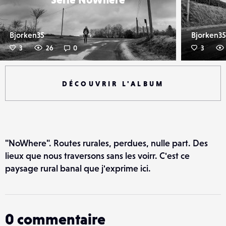
Bjorken35
Bjorken35
3
26
0
3
DÉCOUVRIR L'ALBUM
"NoWhere". Routes rurales, perdues, nulle part. Des
lieux que nous traversons sans les voirr. C'est ce
paysage rural banal que j'exprime ici.
0
commentaire