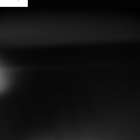
Ouvrir
/
Fermer
Canon
S 600D
1/25
5.6
18 mm
3200
re 2015
rs 2019