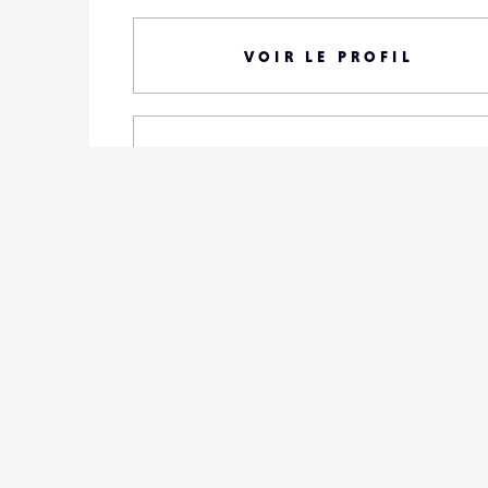
VOIR LE PROFIL
TOUTES SES PHOTOS
S'ABONNER