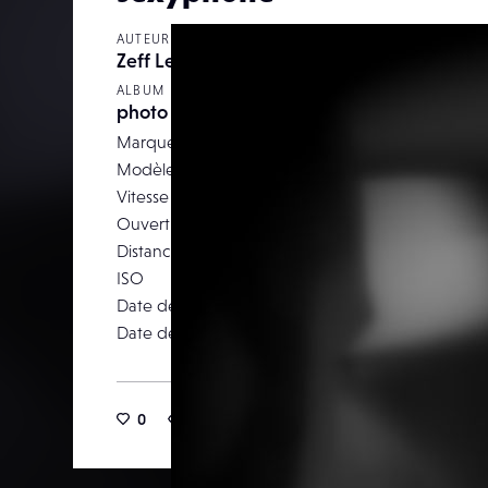
AUTEUR
Zeff Leduc
ALBUM
photo phone
Marque
Modèle
Canon EO
Vitesse d’obturation
Ouverture
Distance focale
ISO
Date de prise de vue
19 septemb
Date de publication
01 ma
0
27
0