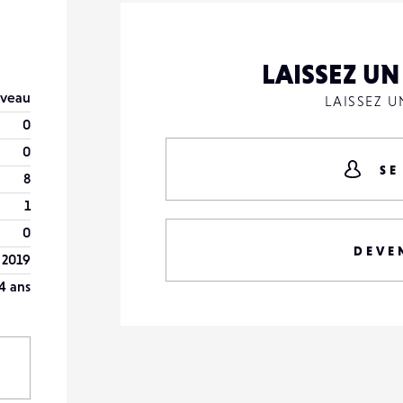
LAISSEZ U
veau
LAISSEZ 
0
0
SE
8
1
0
DEVE
 2019
4 ans