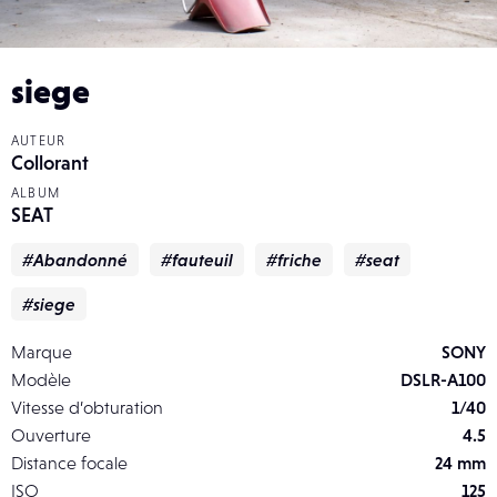
siege
AUTEUR
Collorant
ALBUM
SEAT
#Abandonné
#fauteuil
#friche
#seat
#siege
Marque
SONY
Modèle
DSLR-A100
Vitesse d’obturation
1/40
Ouverture
4.5
Distance focale
24 mm
ISO
125