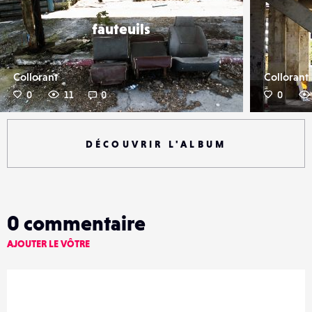
fauteuils
Collorant
Collorant
0
11
0
0
DÉCOUVRIR L'ALBUM
0
commentaire
AJOUTER LE VÔTRE