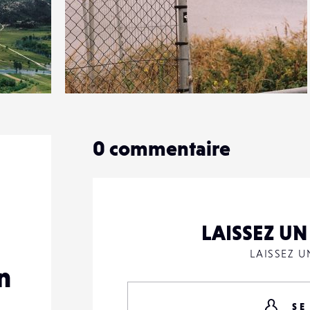
3
27
0
0
commentaire
LAISSEZ U
LAISSEZ 
n
SE