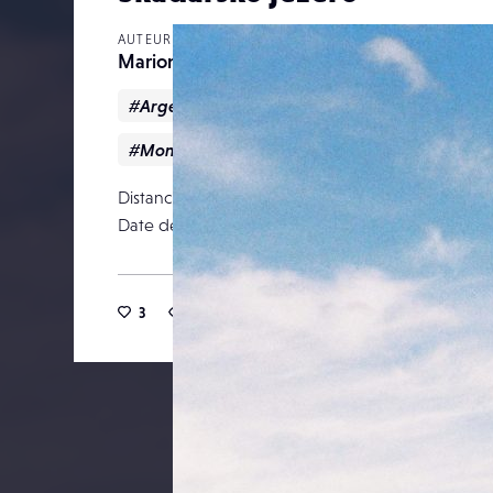
AUTEUR
Marionroma
#Argentique
#grenouilles
#lac
#Monténégro
Distance focale
Date de publication
31 octob
3
24
0