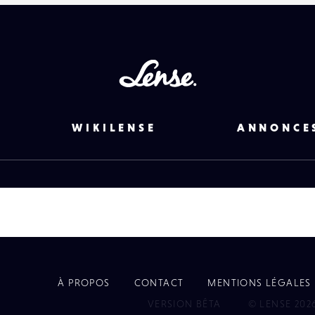
Lense
WIKILENSE
ANNONCE
À PROPOS
CONTACT
MENTIONS LÉGALES
EYE
VERSION BÊTA
© LENSE 202