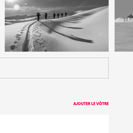
3
0
18
0
AJOUTER LE VÔTRE