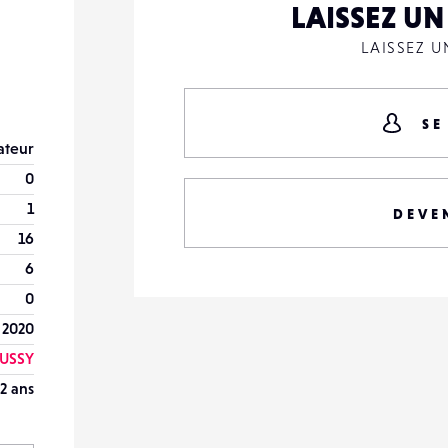
LAISSEZ U
LAISSEZ 
SE
teur
0
1
DEVE
16
6
0
 2020
USSY
2 ans