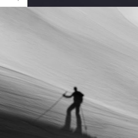
Ouvrir
/
Fermer
0 mm
re 2020