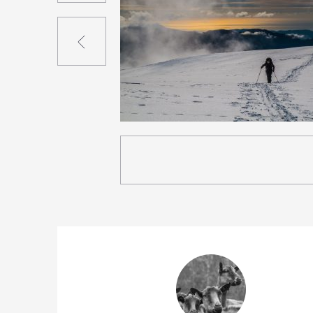
Précédent
0
16
0