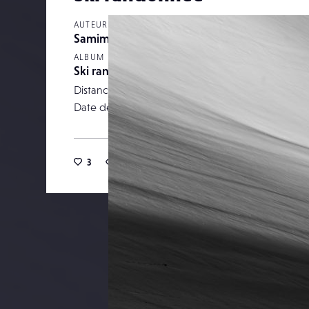
AUTEUR
Samimages
ALBUM
Ski randonnée
Distance focale
Date de publication
22 octob
3
23
0