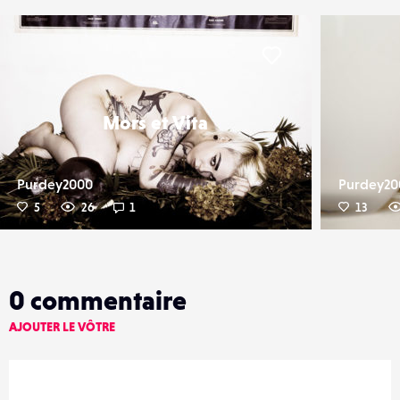
er
Liker
Mors et Vita
Purdey2000
Purdey20
5
26
1
13
0
commentaire
AJOUTER LE VÔTRE