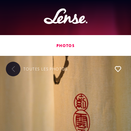
Lense
PHOTOS
TOUTES LES
PHOTOS
L