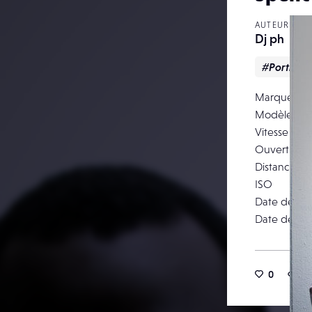
AUTEUR
Dj ph
#Portrait
Marque
Modèle
Vitesse d’o
Ouverture
Distance fo
ISO
Date de pri
Date de pub
0
1