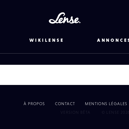
Lense
WIKILENSE
ANNONCE
À PROPOS
CONTACT
MENTIONS LÉGALES
EYE
VERSION BÊTA
© LENSE 202