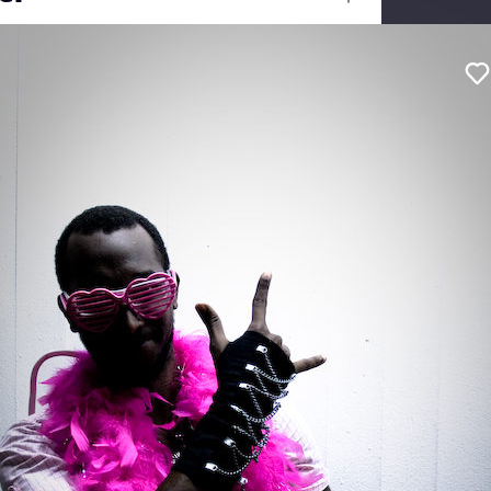
Ouvrir
/
Fermer
#Reportage
Canon
Canon EOS 400D DIGITAL
bturation
1/125
f/4
cale
17 mm
800
se de vue
13 septembre 2009
lication
23 mai 2011
1
0