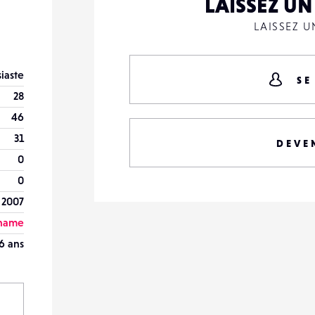
LAISSEZ U
LAISSEZ 
iaste
SE
28
46
31
DEVE
0
0
 2007
name
6 ans