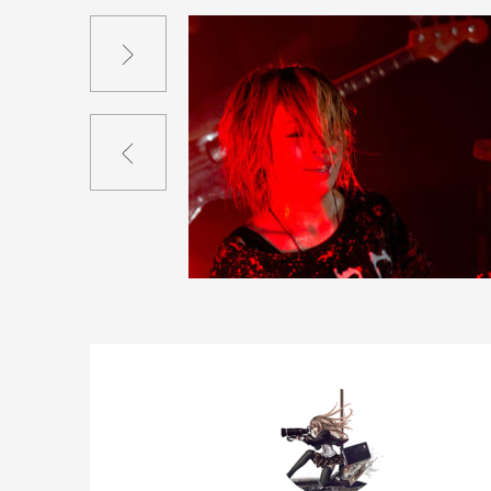
Suivant
Précédent
0
18
0