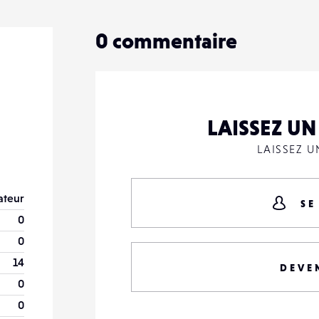
0
commentaire
LAISSEZ U
LAISSEZ 
teur
SE
0
0
14
DEVE
0
0