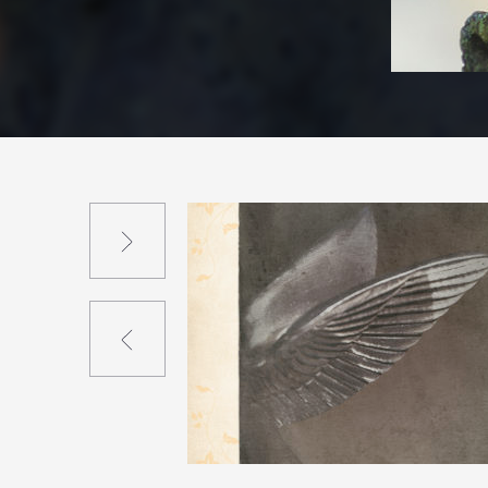
Suivant
Précédent
0
9
0