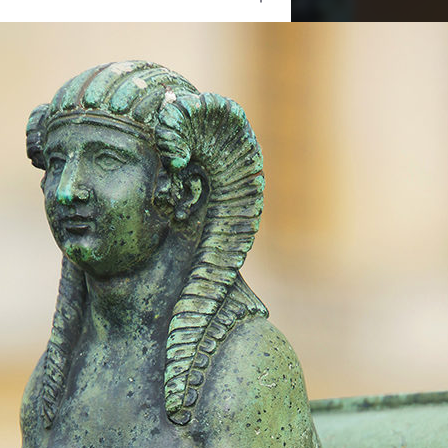
Ouvrir
/
Fermer
SONY
NEX-7
1/80
6.3
200 mm
200
e
02 juin 2013
21 août 2013