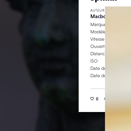
AUTEUR
Macbooo
Marque
Modèle
Vitesse d’obturation
Ouverture
Distance focale
ISO
Date de prise de vu
Date de publication
0
3
0