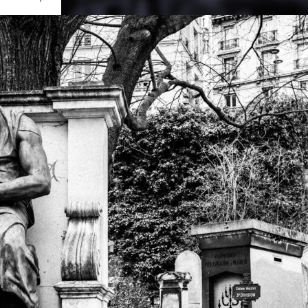
Ouvrir
/
Fermer
tre
UJIFILM
X-T2
1/800
f/4
23 mm
1000
ier 2017
ril 2017