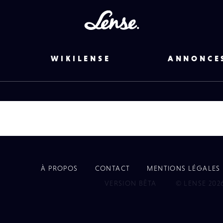
Lense
WIKILENSE
ANNONCE
À PROPOS
CONTACT
MENTIONS LÉGALES
EYE
VERSION BÊTA
© LENSE 202