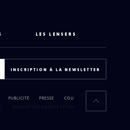
S
LES LENSERS
INSCRIPTION À LA NEWSLETTER
PUBLICITÉ
PRESSE
CGU
RETOUR
6
RÉALISATION AGENCE EXTRA
EN
HAUT
DE