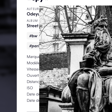
AUTEUR
Odeyus
ALBUM
Street
#bw
#cemetery
#france
#montmar
#paris
Marque
F
Modèle
Vitesse d’obturation
Ouverture
Distance focale
ISO
Date de prise de vue
26 févr
Date de publication
04 av