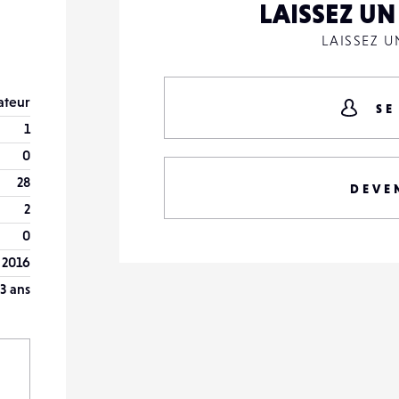
LAISSEZ U
LAISSEZ 
teur
SE
1
0
28
DEVE
2
0
 2016
3 ans