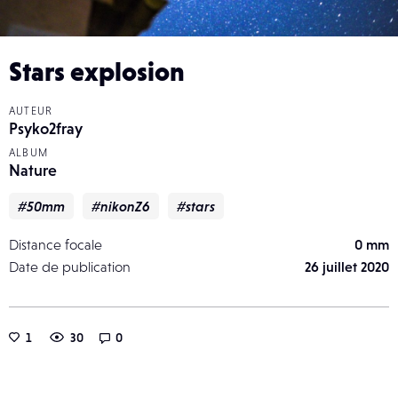
Stars explosion
AUTEUR
Psyko2fray
ALBUM
Nature
#50mm
#nikonZ6
#stars
Distance focale
0 mm
Date de publication
26 juillet 2020
1
30
0