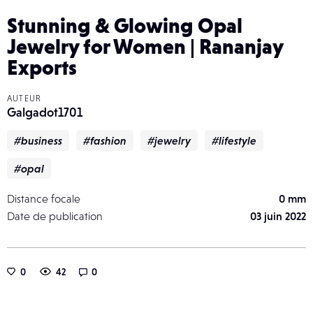
Stunning & Glowing Opal
Jewelry for Women | Rananjay
Exports
AUTEUR
Galgadot1701
#business
#fashion
#jewelry
#lifestyle
#opal
Distance focale
0 mm
Date de publication
03 juin 2022
0
42
0