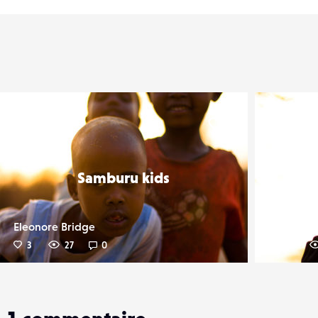
er
Liker
Samburu kids
Eleonore Bridge
Eleonore 
3
27
0
16