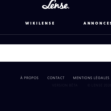
Lense
WIKILENSE
ANNONCE
À PROPOS
CONTACT
MENTIONS LÉGALES
EYE
VERSION BÊTA
© LENSE 202