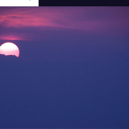
Ouvrir
/
Fermer
CORPORATION
NIKON D90
1/1000
5.6
200 mm
400
27 août 2010
07 mai 2011