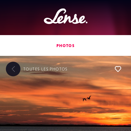
Lense
PHOTOS
TOUTES LES
PHOTOS
L