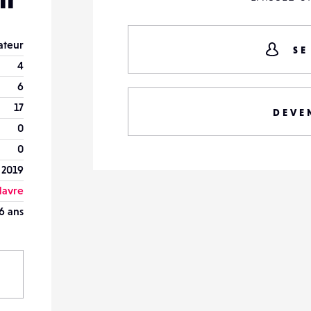
teur
SE
4
6
17
DEVE
0
0
 2019
Havre
6 ans