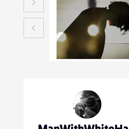
Précédent
7
34
0
ManWithWhiteHa