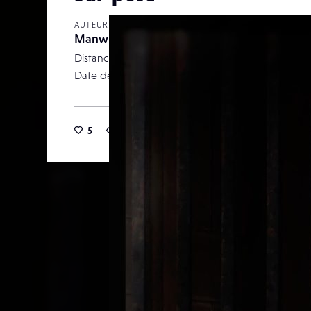
AUTEUR
Manwithwhitehair
Distance focale
Date de publication
24 septemb
5
25
0