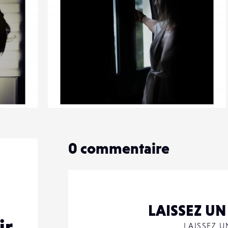
4
21
0
0
commentaire
LAISSEZ U
ir
LAISSEZ 