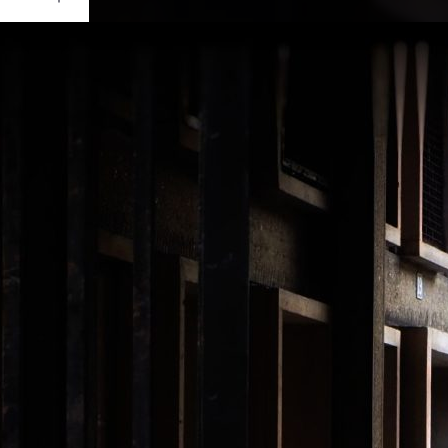
Ouvrir
/
Fermer
0 mm
re 2019