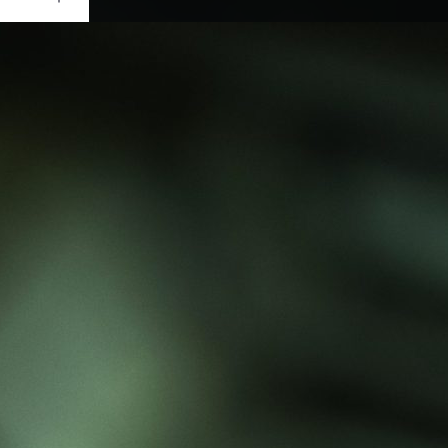
Ouvrir
/
Fermer
0 mm
re 2023