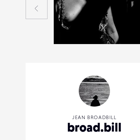
Précédent
2
53
0
JEAN BROADBILL
broad.bill