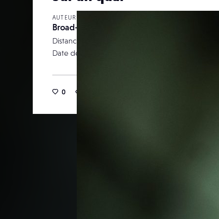
AUTEUR
Broad-bill
Distance focale
Date de publication
14 novemb
0
19
0