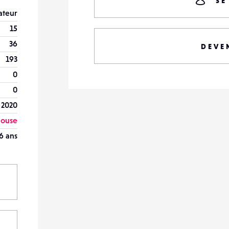
SE
teur
15
36
DEVE
193
0
0
l 2020
louse
6 ans