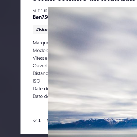
AUTEUR
Ben75018
#Islande
#Lense
#Paysage
#Voyag
Marque
Modèle
Canon 
Vitesse d’obturation
Ouverture
Distance focale
ISO
Date de prise de vue
15 j
Date de publication
20 j
1
18
0