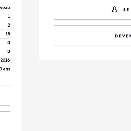
veau
SE
1
2
18
DEVE
0
0
 2016
0 ans