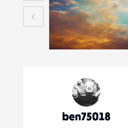
Précédent
0
19
0
ben75018