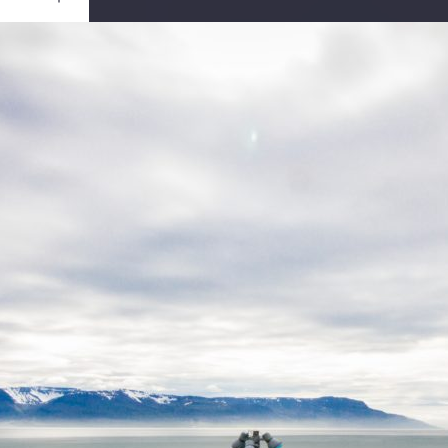
Ouvrir
/
Fermer
e
Canon
EOS 7D
31
f/29
16 mm
160
uin 2017
uin 2017