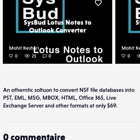
iker
Liker
SysBud Lotus Notes to
S
Outlook Converter
Mohit Keshari
Mohit K
0
25
0
0
An otherntic soltuon to convert NSF file databases into
PST, EML, MSG, MBOX, HTML, Office 365, Live
Exchange Server and other formats at only $69.
0
commentaire