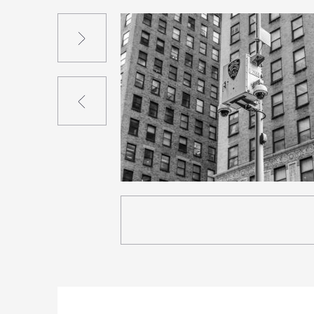
Suivant
Précédent
3
33
2