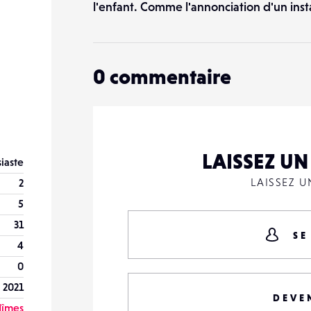
l'enfant. Comme l'annonciation d'un instan
0
commentaire
LAISSEZ U
iaste
LAISSEZ 
2
5
31
SE
4
0
r 2021
DEVE
îmes