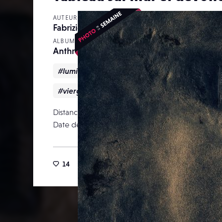
AUTEUR
Fabrizio
ALBUM
Anthropogène
#lumière
#mur
#rayon
#tableau
#vierge
Distance focale
Date de publication
10 févr
14
51
0