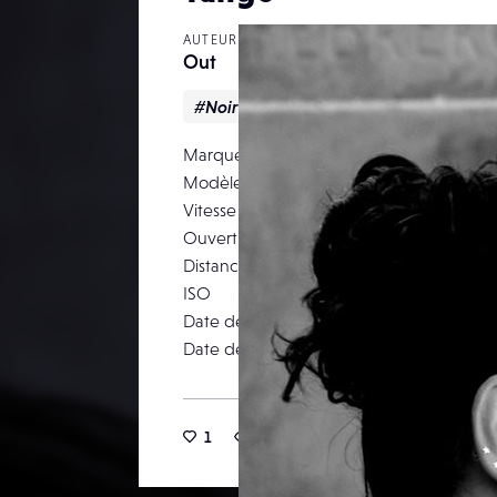
AUTEUR
Out
#Noir & blanc
#Portrait
#Voya
Marque
Modèle
Vitesse d’obturation
Ouverture
Distance focale
ISO
Date de prise de vue
Date de publication
06
1
11
0