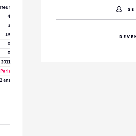
teur
SE
4
3
19
DEVE
0
0
 2011
Paris
2 ans