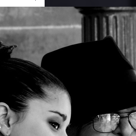
Ouvrir
/
Fermer
ge
SONY
DSC-H7
1/50
f/8
62 mm
100
30 mars 2008
 décembre 2011