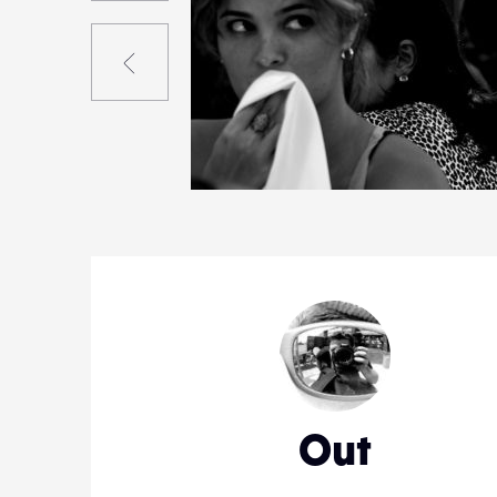
Précédent
1
12
0
Out