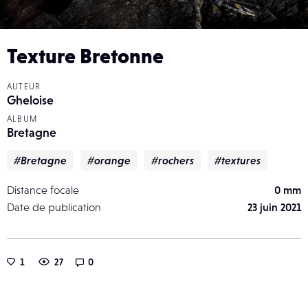
Texture Bretonne
AUTEUR
Gheloise
ALBUM
Bretagne
#Bretagne
#orange
#rochers
#textures
Distance focale
0 mm
Date de publication
23 juin 2021
1
27
0