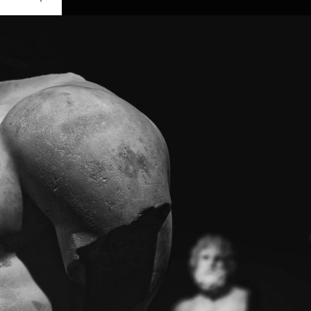
Ouvrir
/
Fermer
0 mm
ril 2020