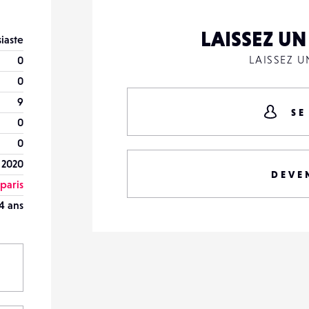
LAISSEZ U
iaste
LAISSEZ 
0
0
9
SE
0
0
l 2020
DEVE
paris
4 ans