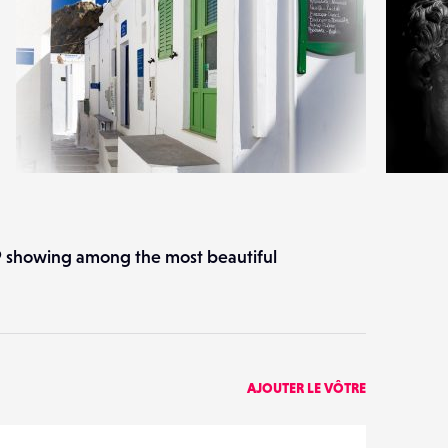
0
1
18
0
9 showing among the most beautiful
AJOUTER LE VÔTRE