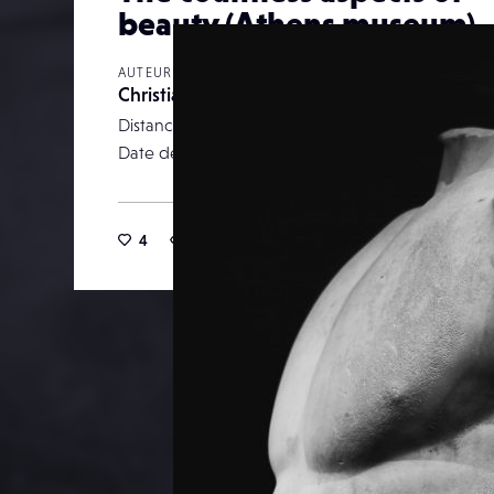
beauty (Athens museum)
AUTEUR
Christian Skiada
Distance focale
Date de publication
07 av
4
27
0