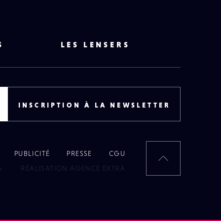
S
LES LENSERS
INSCRIPTION À LA NEWSLETTER
PUBLICITÉ
PRESSE
CGU
RETOUR
6
RÉALISATION AGENCE EXTRA
EN
HAUT
DE
PAGE