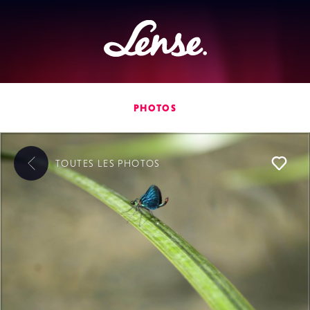
Lense
PHOTOS
TOUTES LES
PHOTOS
L