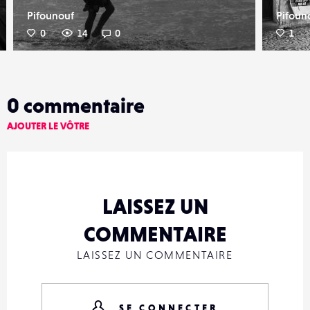
Pifounouf
Pifoun
0
14
0
1
0
commentaire
AJOUTER LE VÔTRE
LAISSEZ UN
COMMENTAIRE
LAISSEZ UN COMMENTAIRE
SE CONNECTER