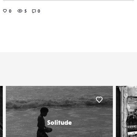
0
5
0
Liker
Liker
Solitude