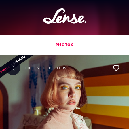
Lense
PHOTOS
TOUTES LES
PHOTOS
L