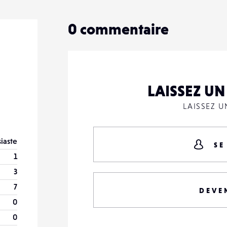
0
commentaire
LAISSEZ U
LAISSEZ 
iaste
SE
1
3
7
DEVE
0
0