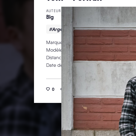
AUTEUR
Blg
#Argentique
#Portrait
#Sport
Marque
Modèle
Distance focale
Date de publication
0
14
0