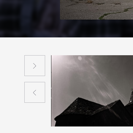
Suivant
Précédent
1
11
0