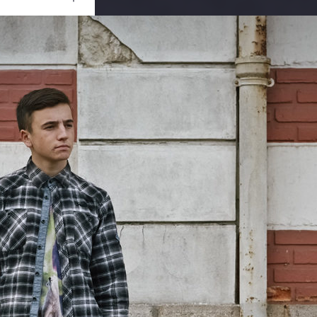
Ouvrir
/
Fermer
NORITSU KOKI
QSS-32_33
0 mm
21 janvier 2013