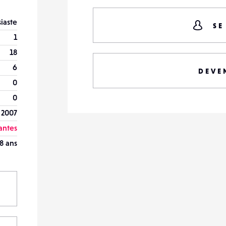
iaste
SE
1
18
6
DEVE
0
0
 2007
antes
8 ans