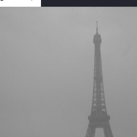
Ouvrir
/
Fermer
n
Canon
ITAL IXUS 430
1/80
2.8
7.40625 mm
3 février 2005
3 février 2014