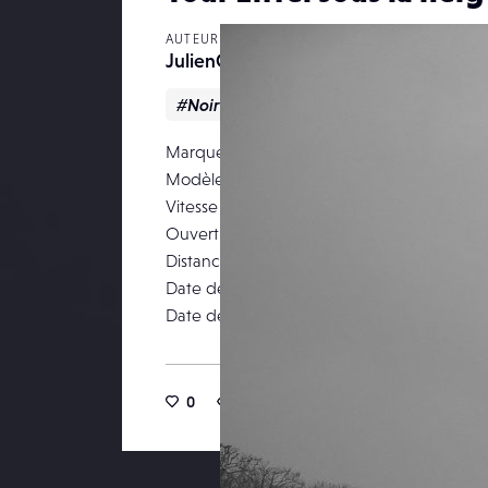
AUTEUR
JulienG
#Noir & blanc
#Paysage
#Urbai
Marque
Modèle
Canon DIG
Vitesse d’obturation
Ouverture
Distance focale
Date de prise de vue
2
Date de publication
0
0
10
0