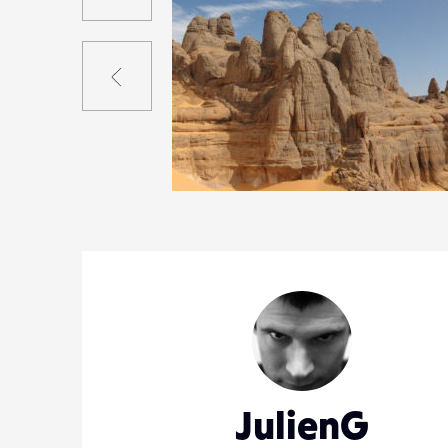
Précédent
0
20
0
JulienG