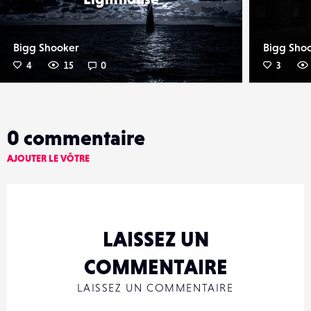
Bigg Shooker
Bigg Sho
4
15
0
3
0
commentaire
AJOUTER LE VÔTRE
LAISSEZ UN
COMMENTAIRE
LAISSEZ UN COMMENTAIRE