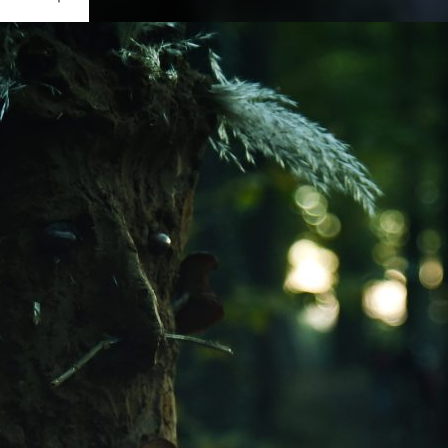
Ouvrir
/
Fermer
ue
0 mm
re 2020