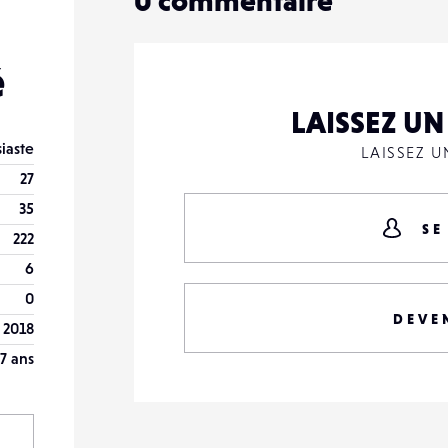
0
commentaire
é
LAISSEZ U
iaste
LAISSEZ 
27
35
SE
222
6
0
DEVE
n 2018
7 ans