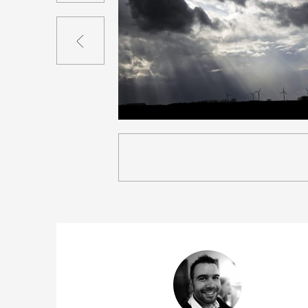
Précédent
0
11
0