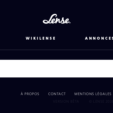
Lense
WIKILENSE
ANNONCE
À PROPOS
CONTACT
MENTIONS LÉGALES
EYE
VERSION BÊTA
© LENSE 202