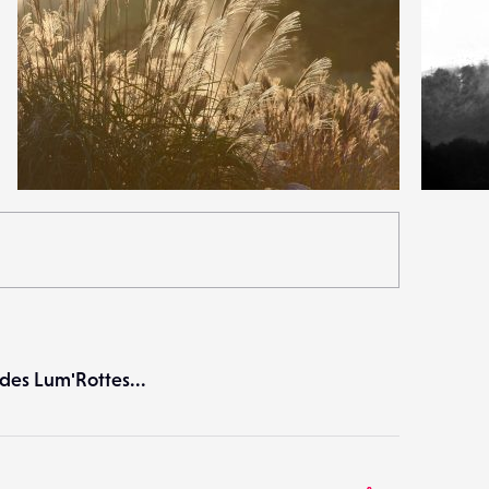
6
4
24
0
 des Lum'Rottes...