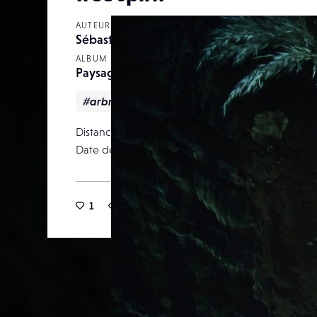
AUTEUR
Sébastien Wautié
ALBUM
Paysages
#arbres
#Esprit
#lum'rottes
#oniriq
Distance focale
Date de publication
10 novemb
1
29
0