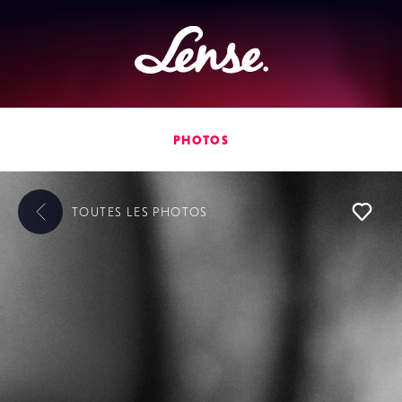
Lense
PHOTOS
TOUTES LES
PHOTOS
L