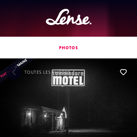
Lense
PHOTOS
TOUTES LES
PHOTOS
L