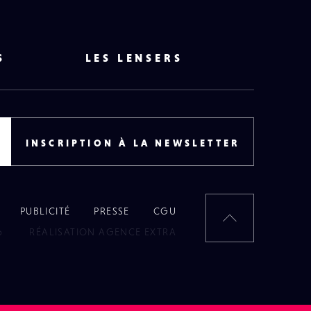
S
LES LENSERS
INSCRIPTION À LA NEWSLETTER
PUBLICITÉ
PRESSE
CGU
RETOUR
6
RÉALISATION AGENCE EXTRA
EN
HAUT
DE
PAGE