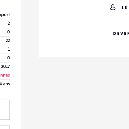
SE
xpert
2
0
DEVE
22
1
0
r 2017
nnes
4 ans