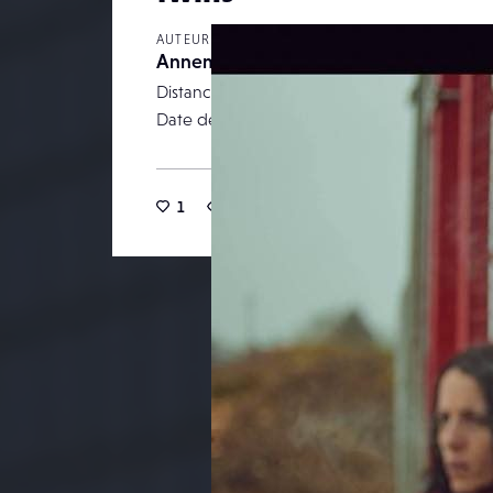
AUTEUR
Annemarzeliere
Distance focale
Date de publication
15
1
17
0