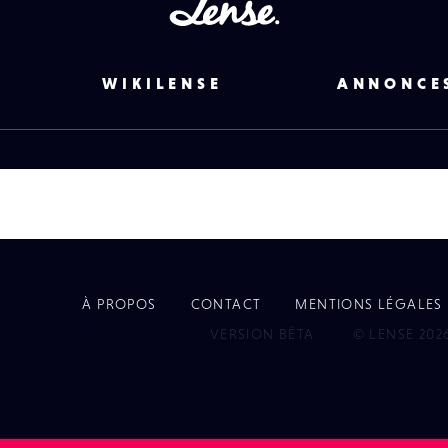
Lense
WIKILENSE
ANNONCE
À PROPOS
CONTACT
MENTIONS LÉGALES
EYE
VERSION BÊTA
© LENSE 202