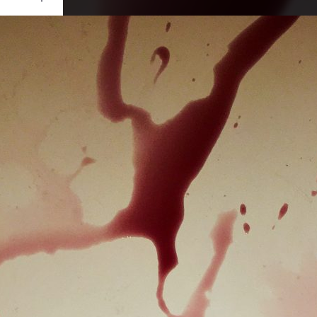
Ouvrir
/
Fermer
Apple
hone 6s
1/47
2.2
.15 mm
25
re 2019
re 2019