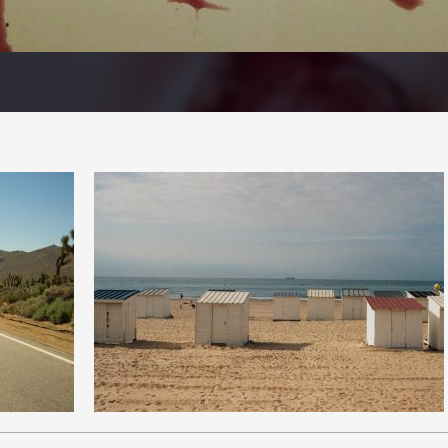
3
19
0