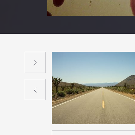
Suivant
Précédent
2
19
0