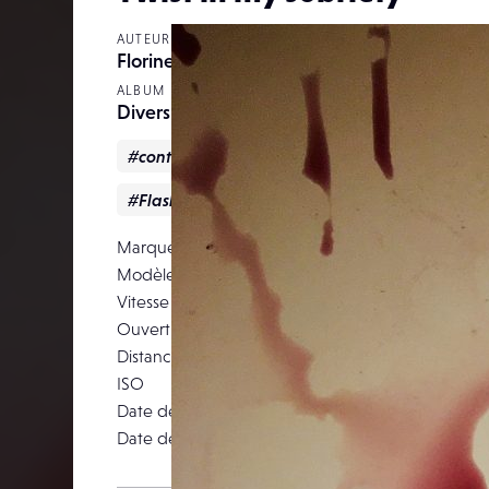
AUTEUR
Florinette
ALBUM
Divers
#contemporaryphotography
#details
#Flash
#wine
Marque
Modèle
iP
Vitesse d’obturation
Ouverture
Distance focale
4
ISO
Date de prise de vue
16 novemb
Date de publication
23 novemb