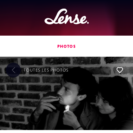
Lense
PHOTOS
TOUTES LES
PHOTOS
L