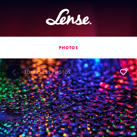
Lense
PHOTOS
TOUTES LES
PHOTOS
L