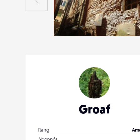
1
11
0
Groaf
Rang
Ama
Abonnés