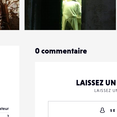
1
12
0
0
commentaire
LAISSEZ U
LAISSEZ 
teur
SE
2