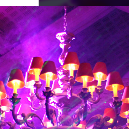
Ouvrir
/
Fermer
CORPORATION
NIKON D80
1/60
f/2
50 mm
1000
01 août 2010
04 mai 2011