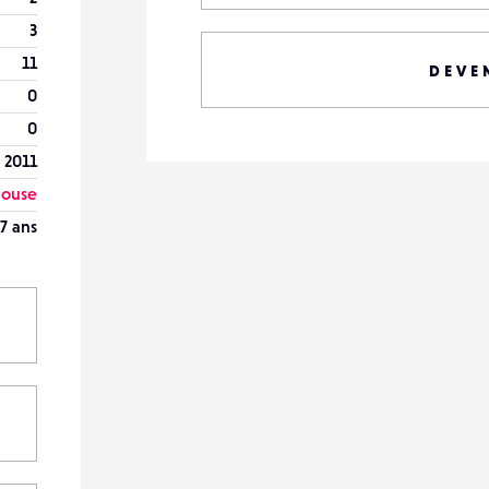
3
11
DEVE
0
0
 2011
louse
7 ans