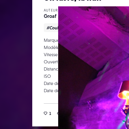
AUTEUR
Groaf
#Couleur
#Graphique
Marque
NIKON 
Modèle
Vitesse d’obturation
Ouverture
Distance focale
ISO
Date de prise de vue
Date de publication
1
11
0