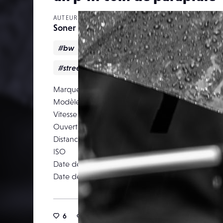
AUTEUR
Soner biniou
#bw
#N&B
#PARAPLUIE
#sonerbini
#street
Marque
OLYMPUS IMAGING
Modèle
Vitesse d’obturation
Ouverture
Distance focale
ISO
Date de prise de vue
01 m
Date de publication
03 j
6
17
0