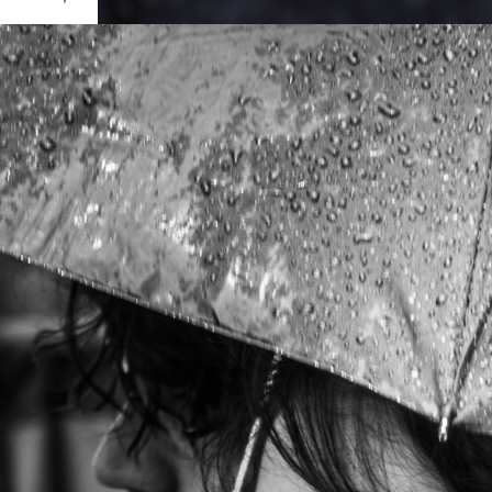
Ouvrir
/
Fermer
ou
 CORP.
E-M1
1/80
5.6
300 mm
200
ai 2017
uin 2017