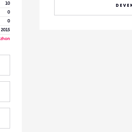
10
DEVE
0
0
n 2015
azhon