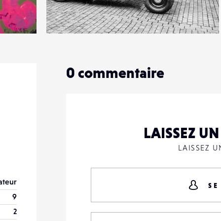
1
13
0
0
commentaire
LAISSEZ U
LAISSEZ 
teur
SE
9
2