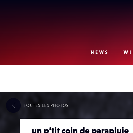
Lense
NEWS
WI
TOUTES LES
PHOTOS
un p’tit coin de parapluie