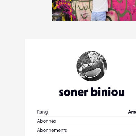
1
14
0
soner biniou
Rang
Ama
Abonnés
Abonnements