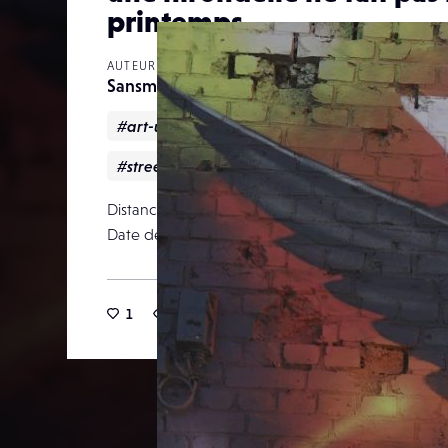
printemps
AUTEUR
Sansmiroir
#art-urbain
#hirondelle
#Printemps
#street-heart
#tag
Distance focale
Date de publication
12 av
1
26
0