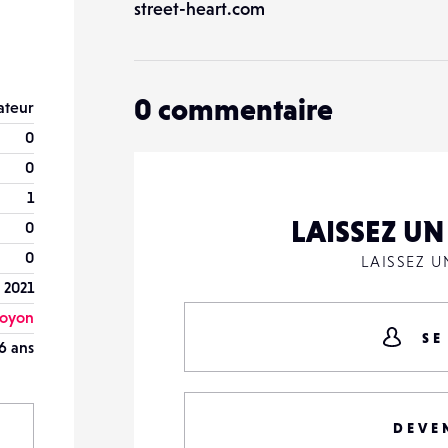
street-heart.com
0
commentaire
teur
0
0
1
LAISSEZ U
0
0
LAISSEZ 
l 2021
oyon
SE
6 ans
DEVE