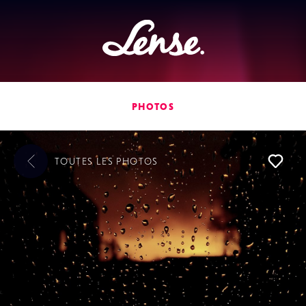
Lense
PHOTOS
TOUTES LES
PHOTOS
L