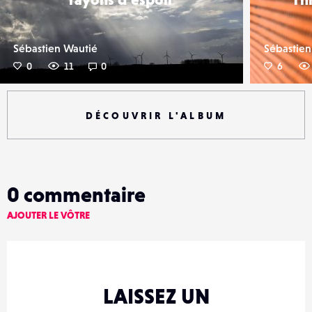
Sébastien Wautié
Sébastien
0
11
0
6
DÉCOUVRIR L'ALBUM
0
commentaire
AJOUTER LE VÔTRE
LAISSEZ UN