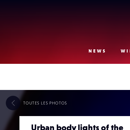
Lense
NEWS
WI
TOUTES LES
PHOTOS
Urban body lights of the