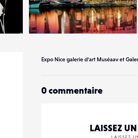
0
21
0
Expo Nice galerie d'art Muséaav et Galer
0
commentaire
LAISSEZ U
LAISSEZ 