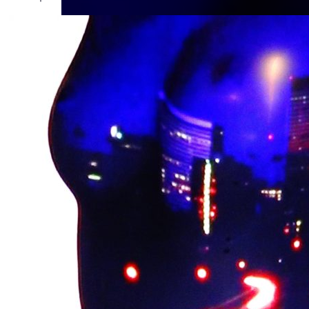
Ouvrir
/
Fermer
int
0 mm
re 2020