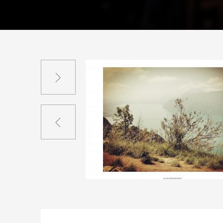
Suivant
Précédent
3
20
0