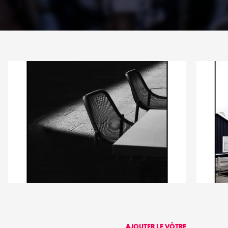
5
2
16
0
AJOUTER LE VÔTRE