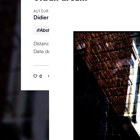
AUTEUR
Didier VILLETTE
#Abstract
#Colors
#urban
Distance focale
Date de publication
12 m
0
9
0