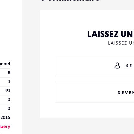
LAISSEZ U
LAISSEZ 
onnel
SE
8
1
91
DEVE
0
0
 2016
béry